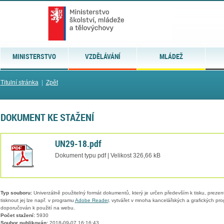
MINISTERSTVO
VZDĚLÁVÁNÍ
MLÁDEŽ
Titulní stránka
|
Zpět
DOKUMENT KE STAŽENÍ
UN29-18.pdf
Dokument typu pdf | Velikost 326,66 kB
Typ souboru:
Univerzálně použitelný formát dokumentů, který je určen především k tisku, prezen
tisknout jej lze např. v programu
Adobe Reader
, vytvářet v mnoha kancelářských a grafických pr
doporučován k použití na webu.
Počet stažení:
5930
Soubor publikován:
2018-09-07 16:16:43