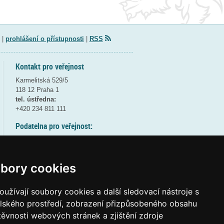
|
prohlášení o přístupnosti
|
RSS
Kontakt pro veřejnost
Karmelitská 529/5
118 12 Praha 1
tel. ústředna:
+420 234 811 111
Podatelna pro veřejnost:
pondělí a středa - 7:30-17:00
úterý a čtvrtek - 7:30-15:30
pátek - 7:30-14:00
bory cookies
8:30 - 9:30 - bezpečnostní přestávka
(více informací
ZDE
)
užívají soubory cookies a další sledovací nástroje s
elského prostředí, zobrazení přizpůsobeného obsahu
Elektronická podatelna:
těvnosti webových stránek a zjištění zdroje
posta@msmt
gov
cz