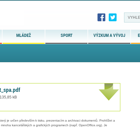
MLÁDEŽ
SPORT
VÝZKUM A VÝVOJ
E
t_spa.pdf
 135,85 kB
erý je určen především k tisku, prezentacím a archivaci dokumentů. Prohlížet a
 v mnoha kancelářských a grafických programech (např. OpenOffice.org). Je