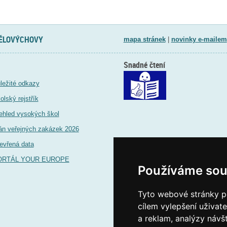
TĚLOVÝCHOVY
mapa stránek
|
novinky e-mailem
Snadné čtení
ležité odkazy
olský rejstřík
ehled vysokých škol
án veřejných zakázek 2026
evřená data
ORTÁL YOUR EUROPE
Používáme sou
Tyto webové stránky po
cílem vylepšení uživat
a reklam, analýzy návš