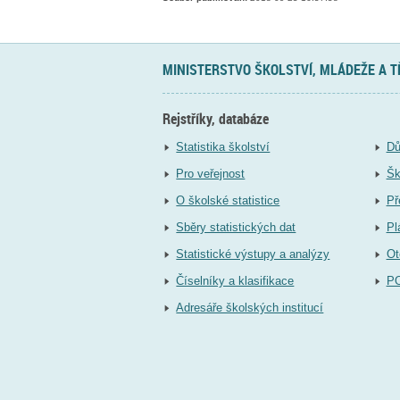
MINISTERSTVO ŠKOLSTVÍ, MLÁDEŽE A 
Rejstříky, databáze
Statistika školství
Dů
Pro veřejnost
Šk
O školské statistice
Př
Sběry statistických dat
Pl
Statistické výstupy a analýzy
Ot
Číselníky a klasifikace
P
Adresáře školských institucí