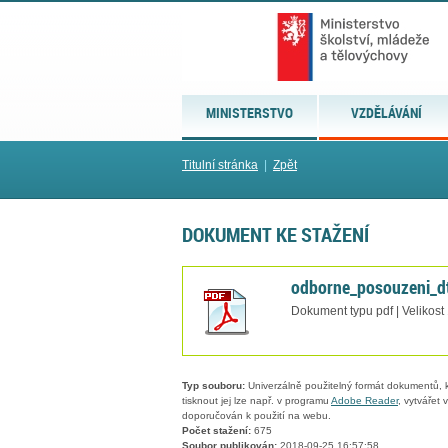
MINISTERSTVO
VZDĚLÁVÁNÍ
Titulní stránka
|
Zpět
DOKUMENT KE STAŽENÍ
odborne_posouzeni_d
Dokument typu pdf | Velikost
Typ souboru:
Univerzálně použitelný formát dokumentů, kt
tisknout jej lze např. v programu
Adobe Reader
, vytvářet
doporučován k použití na webu.
Počet stažení:
675
Soubor publikován:
2018-09-25 16:57:58