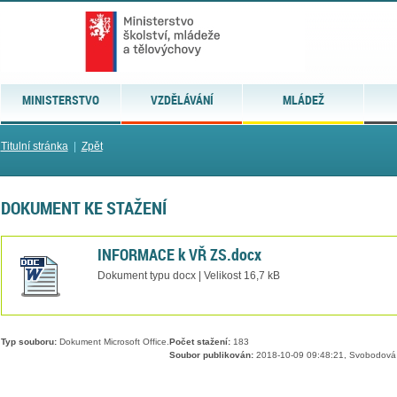
MINISTERSTVO
VZDĚLÁVÁNÍ
MLÁDEŽ
Titulní stránka
|
Zpět
DOKUMENT KE STAŽENÍ
INFORMACE k VŘ ZS.docx
Dokument typu docx | Velikost 16,7 kB
Typ souboru:
Dokument Microsoft Office.
Počet stažení:
183
Soubor publikován:
2018-10-09 09:48:21, Svobodová