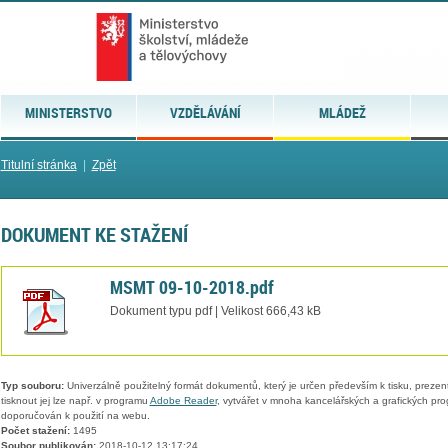
MINISTERSTVO
VZDĚLÁVÁNÍ
MLÁDEŽ
Titulní stránka
|
Zpět
DOKUMENT KE STAŽENÍ
MSMT 09-10-2018.pdf
Dokument typu pdf | Velikost 666,43 kB
Typ souboru:
Univerzálně použitelný formát dokumentů, který je určen především k tisku, prezen
tisknout jej lze např. v programu
Adobe Reader
, vytvářet v mnoha kancelářských a grafických pr
doporučován k použití na webu.
Počet stažení:
1495
Soubor publikován:
2018-10-12 13:17:24