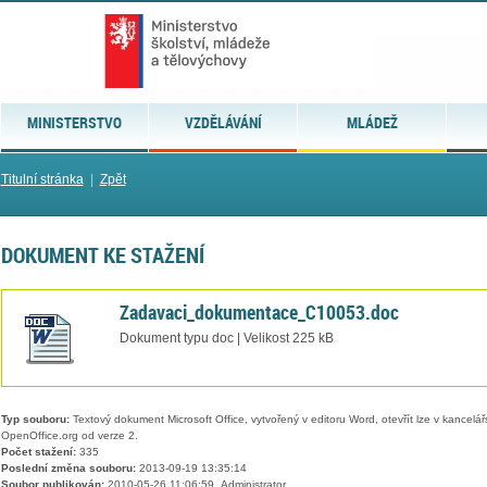
MINISTERSTVO
VZDĚLÁVÁNÍ
MLÁDEŽ
Titulní stránka
|
Zpět
DOKUMENT KE STAŽENÍ
Zadavaci_dokumentace_C10053.doc
Dokument typu doc | Velikost 225 kB
Typ souboru:
Textový dokument Microsoft Office, vytvořený v editoru Word, otevřít lze v kancelářs
OpenOffice.org od verze 2.
Počet stažení:
335
Poslední změna souboru:
2013-09-19 13:35:14
Soubor publikován:
2010-05-26 11:06:59, Administrator