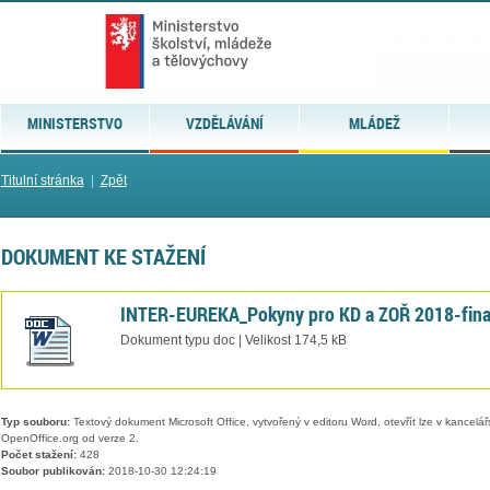
MINISTERSTVO
VZDĚLÁVÁNÍ
MLÁDEŽ
Titulní stránka
|
Zpět
DOKUMENT KE STAŽENÍ
INTER-EUREKA_Pokyny pro KD a ZOŘ 2018-fina
Dokument typu doc | Velikost 174,5 kB
Typ souboru:
Textový dokument Microsoft Office, vytvořený v editoru Word, otevřít lze v kancelářs
OpenOffice.org od verze 2.
Počet stažení:
428
Soubor publikován:
2018-10-30 12:24:19