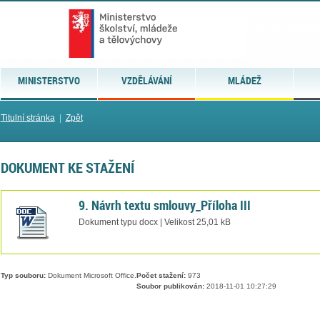
MINISTERSTVO
VZDĚLÁVÁNÍ
MLÁDEŽ
Titulní stránka
|
Zpět
DOKUMENT KE STAŽENÍ
9. Návrh textu smlouvy_Příloha III
Dokument typu docx | Velikost 25,01 kB
Typ souboru:
Dokument Microsoft Office.
Počet stažení:
973
Soubor publikován:
2018-11-01 10:27:29