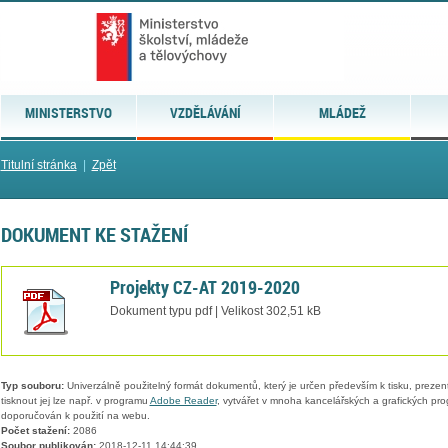
MINISTERSTVO
VZDĚLÁVÁNÍ
MLÁDEŽ
Titulní stránka
|
Zpět
DOKUMENT KE STAŽENÍ
Projekty CZ-AT 2019-2020
Dokument typu pdf | Velikost 302,51 kB
Typ souboru:
Univerzálně použitelný formát dokumentů, který je určen především k tisku, prezen
tisknout jej lze např. v programu
Adobe Reader
, vytvářet v mnoha kancelářských a grafických pr
doporučován k použití na webu.
Počet stažení:
2086
Soubor publikován:
2018-12-11 14:44:39