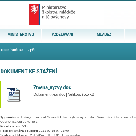
MINISTERSTVO
VZDĚLÁVÁNÍ
MLÁDEŽ
Titulní stránka
|
Zpět
DOKUMENT KE STAŽENÍ
Zmena_vyzvy.doc
Dokument typu doc | Velikost 95,5 kB
Typ souboru:
Textový dokument Microsoft Office, vytvořený v editoru Word, otevřít lze v kancelářs
OpenOffice.org od verze 2.
Počet stažení:
538
Poslední změna souboru:
2013-09-15 07:21:00
Soubor publikován:
2010-05-26 11:07:01, Administrator