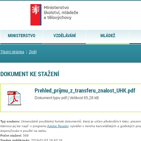
MINISTERSTVO
VZDĚLÁVÁNÍ
MLÁDEŽ
Titulní stránka
|
Zpět
DOKUMENT KE STAŽENÍ
Prehled_prijmu_z_transferu_znalost_UHK.pdf
Dokument typu pdf | Velikost 65,28 kB
Typ souboru:
Univerzálně použitelný formát dokumentů, který je určen především k tisku, prezen
tisknout jej lze např. v programu
Adobe Reader
, vytvářet v mnoha kancelářských a grafických pr
doporučován k použití na webu.
Počet stažení:
568
Soubor publikován:
2019-01-03 16:43:16