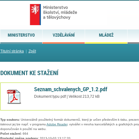
MINISTERSTVO
VZDĚLÁVÁNÍ
MLÁDEŽ
Titulní stránka
|
Zpět
DOKUMENT KE STAŽENÍ
Seznam_schvalenych_GP_1.2.pdf
Dokument typu pdf | Velikost 213,72 kB
Typ souboru:
Univerzálně použitelný formát dokumentů, který je určen především k tisku, prezen
tisknout jej lze např. v programu
Adobe Reader
, vytvářet v mnoha kancelářských a grafických pr
doporučován k použití na webu.
Počet stažení:
664
Poslední změna souboru:
2013-10-03 13:17:20