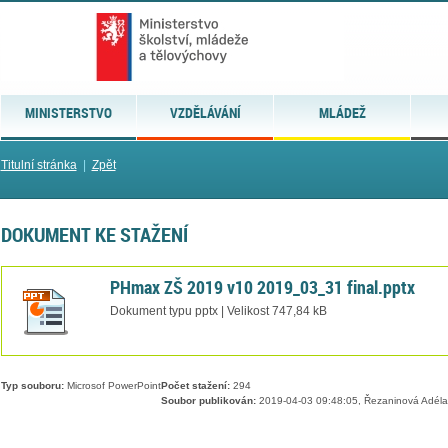
MINISTERSTVO
VZDĚLÁVÁNÍ
MLÁDEŽ
Titulní stránka
|
Zpět
DOKUMENT KE STAŽENÍ
PHmax ZŠ 2019 v10 2019_03_31 final.pptx
Dokument typu pptx | Velikost 747,84 kB
Typ souboru:
Microsof PowerPoint
Počet stažení:
294
Soubor publikován:
2019-04-03 09:48:05, Řezaninová Adéla