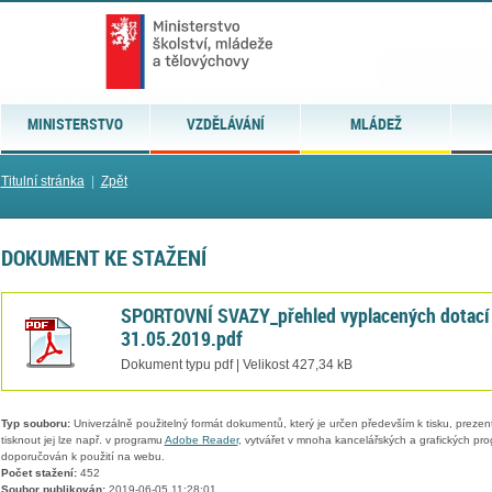
MINISTERSTVO
VZDĚLÁVÁNÍ
MLÁDEŽ
Titulní stránka
|
Zpět
DOKUMENT KE STAŽENÍ
SPORTOVNÍ SVAZY_přehled vyplacených dotací
31.05.2019.pdf
Dokument typu pdf | Velikost 427,34 kB
Typ souboru:
Univerzálně použitelný formát dokumentů, který je určen především k tisku, prezen
tisknout jej lze např. v programu
Adobe Reader
, vytvářet v mnoha kancelářských a grafických pr
doporučován k použití na webu.
Počet stažení:
452
Soubor publikován:
2019-06-05 11:28:01