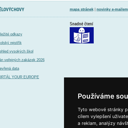
TĚLOVÝCHOVY
mapa stránek
|
novinky e-mailem
Snadné čtení
ležité odkazy
olský rejstřík
ehled vysokých škol
án veřejných zakázek 2026
evřená data
ORTÁL YOUR EUROPE
Používáme sou
Tyto webové stránky po
cílem vylepšení uživat
a reklam, analýzy návš