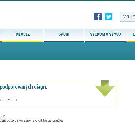
MLÁDEŽ
SPORT
VÝZKUM A VÝVOJ
E
 podporovaných diagn.
t 23,68 kB
611
ván:
2019-06-06 11:04:17, Olšáková Kristýna