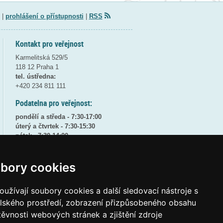
|
prohlášení o přístupnosti
|
RSS
Kontakt pro veřejnost
Karmelitská 529/5
118 12 Praha 1
tel. ústředna:
+420 234 811 111
Podatelna pro veřejnost:
pondělí a středa - 7:30-17:00
úterý a čtvrtek - 7:30-15:30
pátek - 7:30-14:00
8:30 - 9:30 - bezpečnostní přestávka
bory cookies
(více informací
ZDE
)
Elektronická podatelna:
užívají soubory cookies a další sledovací nástroje s
posta@msmt
gov
cz
elského prostředí, zobrazení přizpůsobeného obsahu
ID datové schránky:
vidaawt
těvnosti webových stránek a zjištění zdroje