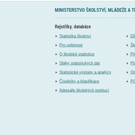
MINISTERSTVO ŠKOLSTVÍ, MLÁDEŽE A 
Rejstříky, databáze
Statistika školství
Dů
Pro veřejnost
Šk
O školské statistice
Př
Sběry statistických dat
Pl
Statistické výstupy a analýzy
Ot
Číselníky a klasifikace
P
Adresáře školských institucí