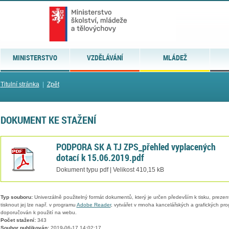
MINISTERSTVO
VZDĚLÁVÁNÍ
MLÁDEŽ
Titulní stránka
|
Zpět
DOKUMENT KE STAŽENÍ
PODPORA SK A TJ ZPS_přehled vyplacených
dotací k 15.06.2019.pdf
Dokument typu pdf | Velikost 410,15 kB
Typ souboru:
Univerzálně použitelný formát dokumentů, který je určen především k tisku, prezen
tisknout jej lze např. v programu
Adobe Reader
, vytvářet v mnoha kancelářských a grafických pr
doporučován k použití na webu.
Počet stažení:
343
Soubor publikován:
2019-06-17 14:02:17