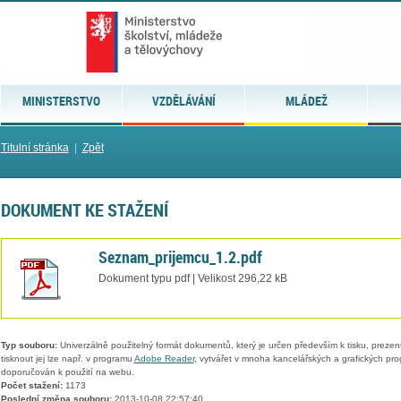
MINISTERSTVO
VZDĚLÁVÁNÍ
MLÁDEŽ
Titulní stránka
|
Zpět
DOKUMENT KE STAŽENÍ
Seznam_prijemcu_1.2.pdf
Dokument typu pdf | Velikost 296,22 kB
Typ souboru:
Univerzálně použitelný formát dokumentů, který je určen především k tisku, prezen
tisknout jej lze např. v programu
Adobe Reader
, vytvářet v mnoha kancelářských a grafických pr
doporučován k použití na webu.
Počet stažení:
1173
Poslední změna souboru:
2013-10-08 22:57:40