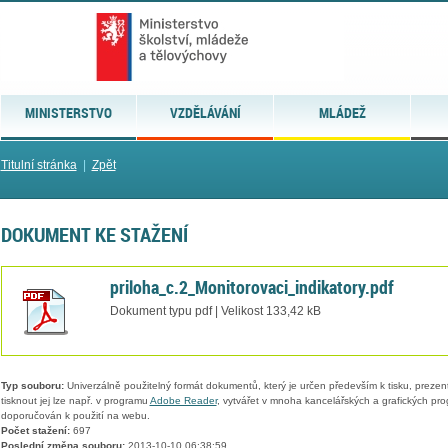
MINISTERSTVO
VZDĚLÁVÁNÍ
MLÁDEŽ
Titulní stránka
|
Zpět
DOKUMENT KE STAŽENÍ
priloha_c.2_Monitorovaci_indikatory.pdf
Dokument typu pdf | Velikost 133,42 kB
Typ souboru:
Univerzálně použitelný formát dokumentů, který je určen především k tisku, prezen
tisknout jej lze např. v programu
Adobe Reader
, vytvářet v mnoha kancelářských a grafických pr
doporučován k použití na webu.
Počet stažení:
697
Poslední změna souboru:
2013-10-10 06:38:59