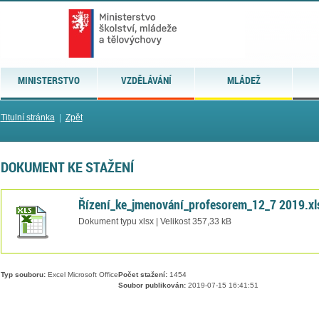
MINISTERSTVO
VZDĚLÁVÁNÍ
MLÁDEŽ
Titulní stránka
|
Zpět
DOKUMENT KE STAŽENÍ
Řízení_ke_jmenování_profesorem_12_7 2019.xl
Dokument typu xlsx | Velikost 357,33 kB
Typ souboru:
Excel Microsoft Office
Počet stažení:
1454
Soubor publikován:
2019-07-15 16:41:51