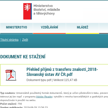
MINISTERSTVO
VZDĚLÁVÁNÍ
MLÁDEŽ
Titulní stránka
|
Zpět
DOKUMENT KE STAŽENÍ
Přehled příjmů z transferu znalostí_2018-
Slovanský ústav AV ČR.pdf
Dokument typu pdf | Velikost 115,47 kB
Typ souboru:
Univerzálně použitelný formát dokumentů, který je určen především k tisku, prezen
tisknout jej lze např. v programu
Adobe Reader
, vytvářet v mnoha kancelářských a grafických pr
doporučován k použití na webu.
Počet stažení:
756
Soubor publikován:
2019-08-28 13:56:23