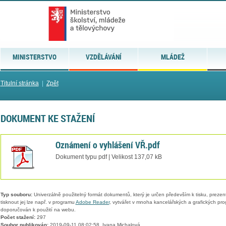
MINISTERSTVO
VZDĚLÁVÁNÍ
MLÁDEŽ
Titulní stránka
|
Zpět
DOKUMENT KE STAŽENÍ
Oznámení o vyhlášení VŘ.pdf
Dokument typu pdf | Velikost 137,07 kB
Typ souboru:
Univerzálně použitelný formát dokumentů, který je určen především k tisku, prezen
tisknout jej lze např. v programu
Adobe Reader
, vytvářet v mnoha kancelářských a grafických pr
doporučován k použití na webu.
Počet stažení:
297
Soubor publikován:
2019-09-11 08:02:58, Ivana Michalová