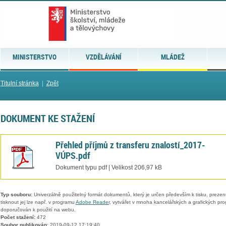
MINISTERSTVO
VZDĚLÁVÁNÍ
MLÁDEŽ
Titulní stránka
|
Zpět
DOKUMENT KE STAŽENÍ
Přehled příjmů z transferu znalostí_2017-
VÚPS.pdf
Dokument typu pdf | Velikost 206,97 kB
Typ souboru:
Univerzálně použitelný formát dokumentů, který je určen především k tisku, prezen
tisknout jej lze např. v programu
Adobe Reader
, vytvářet v mnoha kancelářských a grafických pr
doporučován k použití na webu.
Počet stažení:
472
Soubor publikován:
2019-09-12 17:19:40