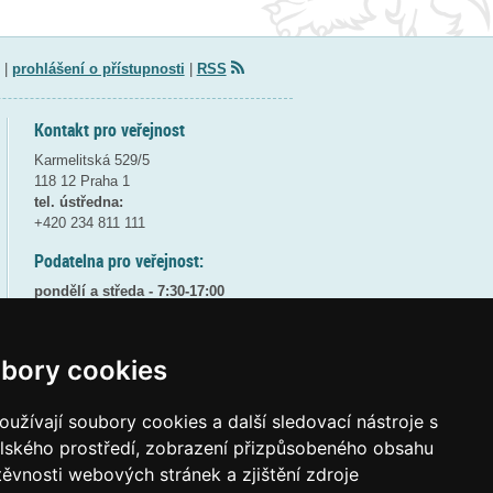
|
prohlášení o přístupnosti
|
RSS
Kontakt pro veřejnost
Karmelitská 529/5
118 12 Praha 1
tel. ústředna:
+420 234 811 111
Podatelna pro veřejnost:
pondělí a středa - 7:30-17:00
úterý a čtvrtek - 7:30-15:30
pátek - 7:30-14:00
bory cookies
8:30 - 9:30 - bezpečnostní přestávka
(více informací
ZDE
)
užívají soubory cookies a další sledovací nástroje s
Elektronická podatelna:
elského prostředí, zobrazení přizpůsobeného obsahu
posta@msmt
gov
cz
těvnosti webových stránek a zjištění zdroje