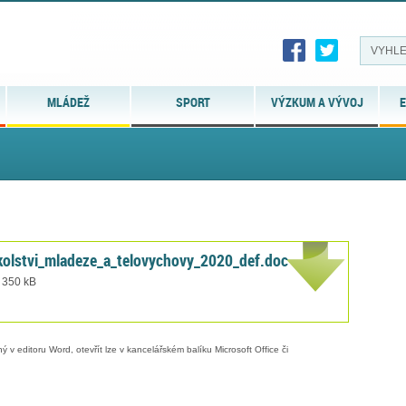
MLÁDEŽ
SPORT
VÝZKUM A VÝVOJ
E
kolstvi_mladeze_a_telovychovy_2020_def.doc
t 350 kB
 v editoru Word, otevřít lze v kancelářském balíku Microsoft Office či