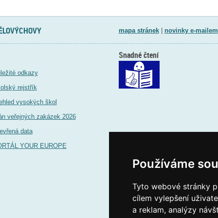
TĚLOVÝCHOVY
mapa stránek
|
novinky e-mailem
Snadné čtení
ležité odkazy
olský rejstřík
ehled vysokých škol
án veřejných zakázek 2026
evřená data
ORTÁL YOUR EUROPE
Používáme sou
Tyto webové stránky po
cílem vylepšení uživat
a reklam, analýzy návš