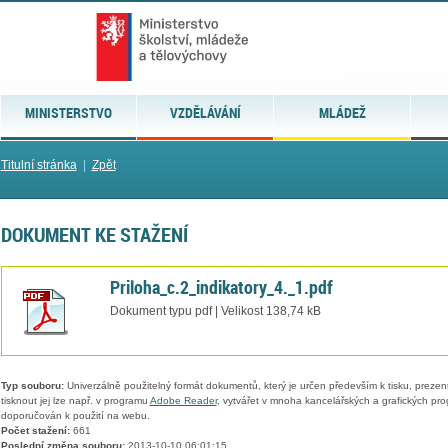
MINISTERSTVO
VZDĚLÁVÁNÍ
MLÁDEŽ
Titulní stránka
|
Zpět
DOKUMENT KE STAŽENÍ
Priloha_c.2_indikatory_4._1.pdf
Dokument typu pdf | Velikost 138,74 kB
Typ souboru:
Univerzálně použitelný formát dokumentů, který je určen především k tisku, prezen
tisknout jej lze např. v programu
Adobe Reader
, vytvářet v mnoha kancelářských a grafických pr
doporučován k použití na webu.
Počet stažení:
661
Poslední změna souboru:
2013-10-10 06:01:15