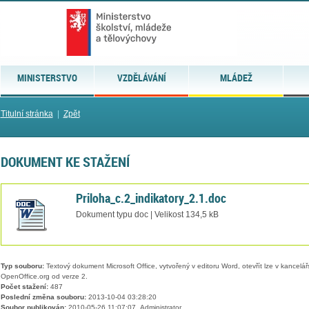
MINISTERSTVO
VZDĚLÁVÁNÍ
MLÁDEŽ
Titulní stránka
|
Zpět
DOKUMENT KE STAŽENÍ
Priloha_c.2_indikatory_2.1.doc
Dokument typu doc | Velikost 134,5 kB
Typ souboru:
Textový dokument Microsoft Office, vytvořený v editoru Word, otevřít lze v kancelářs
OpenOffice.org od verze 2.
Počet stažení:
487
Poslední změna souboru:
2013-10-04 03:28:20
Soubor publikován:
2010-05-26 11:07:07, Administrator