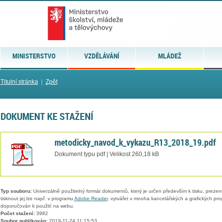
MINISTERSTVO
VZDĚLÁVÁNÍ
MLÁDEŽ
Titulní stránka
|
Zpět
DOKUMENT KE STAŽENÍ
metodicky_navod_k_vykazu_R13_2018_19.pdf
Dokument typu pdf | Velikost 260,18 kB
Typ souboru:
Univerzálně použitelný formát dokumentů, který je určen především k tisku, prezen
tisknout jej lze např. v programu
Adobe Reader
, vytvářet v mnoha kancelářských a grafických pr
doporučován k použití na webu.
Počet stažení:
3982
Soubor publikován:
2019-11-24 11:15:53