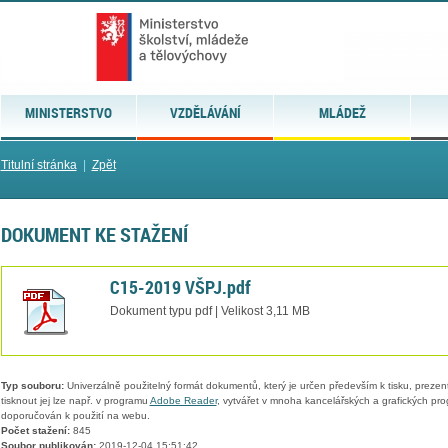
MINISTERSTVO
VZDĚLÁVÁNÍ
MLÁDEŽ
Titulní stránka
|
Zpět
DOKUMENT KE STAŽENÍ
C15-2019 VŠPJ.pdf
Dokument typu pdf | Velikost 3,11 MB
Typ souboru:
Univerzálně použitelný formát dokumentů, který je určen především k tisku, prezen
tisknout jej lze např. v programu
Adobe Reader
, vytvářet v mnoha kancelářských a grafických pr
doporučován k použití na webu.
Počet stažení:
845
Soubor publikován:
2019-12-04 15:51:42