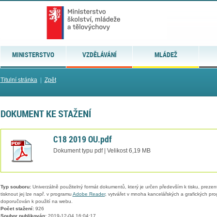
MINISTERSTVO
VZDĚLÁVÁNÍ
MLÁDEŽ
Titulní stránka
|
Zpět
DOKUMENT KE STAŽENÍ
C18 2019 OU.pdf
Dokument typu pdf | Velikost 6,19 MB
Typ souboru:
Univerzálně použitelný formát dokumentů, který je určen především k tisku, prezen
tisknout jej lze např. v programu
Adobe Reader
, vytvářet v mnoha kancelářských a grafických pr
doporučován k použití na webu.
Počet stažení:
926
Soubor publikován:
2019-12-04 16:04:17