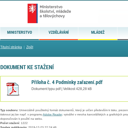
MINISTERSTVO
VZDĚLÁVÁNÍ
MLÁDEŽ
Titulní stránka
|
Zpět
DOKUMENT KE STAŽENÍ
Příloha č. 4 Podmínky zařazení.pdf
Dokument typu pdf | Velikost 428,28 kB
Typ souboru:
Univerzálně použitelný formát dokumentů, který je určen především k tisku, prezen
tisknout jej lze např. v programu
Adobe Reader
, vytvářet v mnoha kancelářských a grafických pr
doporučován k použití na webu.
Počet stažení:
1222
Soubor publikován:
2019-12-23 22:24:46