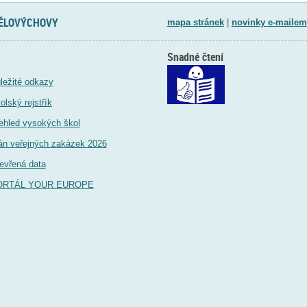
TĚLOVÝCHOVY
mapa stránek
|
novinky e-mailem
Snadné čtení
ležité odkazy
olský rejstřík
ehled vysokých škol
án veřejných zakázek 2026
evřená data
ORTÁL YOUR EUROPE