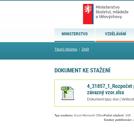
MINISTERSTVO
VZDĚLÁVÁNÍ
Titulní stránka
|
Zpět
DOKUMENT KE STAŽENÍ
4_31857_1_Rozpočet 
závazný vzor.xlsx
Dokument typu xlsx | Velikos
Typ souboru:
Excel Microsoft Office
Počet stažení:
348
Soubor publikován:
2