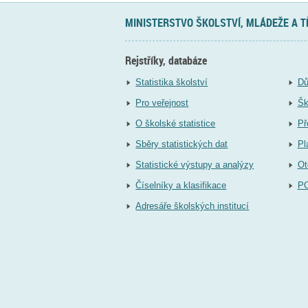
MINISTERSTVO ŠKOLSTVÍ, MLÁDEŽE A 
Rejstříky, databáze
Statistika školství
Dů
Pro veřejnost
Šk
O školské statistice
Př
Sběry statistických dat
Pl
Statistické výstupy a analýzy
Ot
Číselníky a klasifikace
P
Adresáře školských institucí