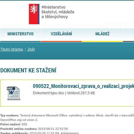
MINISTERSTVO
VZDĚLÁVÁNÍ
MLÁDEŽ
Titulní stránka
|
Zpět
DOKUMENT KE STAŽENÍ
090522_Monitorovaci_zprava_o_realizaci_proj
Dokument typu doc | Velikost 287,5 kB
Typ souboru:
Textový dokument Microsoft Office, vytvořený v editoru Word, otevřít lze v kancelářs
OpenOffice.org od verze 2.
Počet stažení:
650
Poslední změna souboru:
2013-08-21 22:52:56
Soubor publikován:
2010-05-26 11:07:09, Administrator