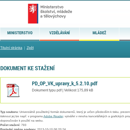
MINISTERSTVO
VZDĚLÁVÁNÍ
MLÁDEŽ
Titulní stránka
|
Zpět
DOKUMENT KE STAŽENÍ
PD_OP_VK_upravy_k_5.2.10.pdf
Dokument typu pdf | Velikost 175,89 kB
Typ souboru:
Univerzálně použitelný formát dokumentů, který je určen především k tisku, prezen
tisknout jej lze např. v programu
Adobe Reader
, vytvářet v mnoha kancelářských a grafických pr
doporučován k použití na webu.
Počet stažení:
793
Poslední změna souboru:
2013-10-10 06:20:24