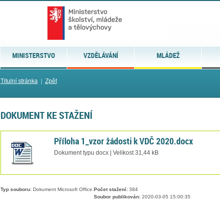
MINISTERSTVO
VZDĚLÁVÁNÍ
MLÁDEŽ
Titulní stránka
|
Zpět
DOKUMENT KE STAŽENÍ
Příloha 1_vzor žádosti k VDČ 2020.docx
Dokument typu docx | Velikost 31,44 kB
Typ souboru:
Dokument Microsoft Office.
Počet stažení:
384
Soubor publikován:
2020-03-05 15:00:35