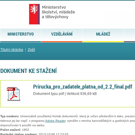
MINISTERSTVO
VZDĚLÁVÁNÍ
MLÁDEŽ
Titulní stránka
|
Zpět
DOKUMENT KE STAŽENÍ
Prirucka_pro_zadatele_platna_od_2.2_final.pdf
Dokument typu pdf | Velikost 936,69 kB
Typ souboru:
Univerzálně použitelný formát dokumentů, který je určen především k tisku, prezen
tisknout jej lze např. v programu
Adobe Reader
, vytvářet v mnoha kancelářských a grafických pr
doporučován k použití na webu.
Počet stažení:
1852
Poslední změna souboru:
2013-10-08 12:23:03