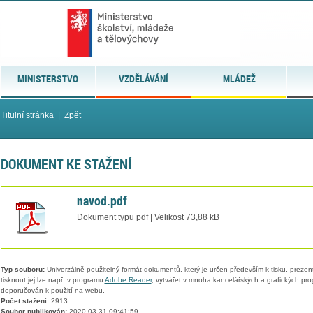
MINISTERSTVO
VZDĚLÁVÁNÍ
MLÁDEŽ
Titulní stránka
|
Zpět
DOKUMENT KE STAŽENÍ
navod.pdf
Dokument typu pdf | Velikost 73,88 kB
Typ souboru:
Univerzálně použitelný formát dokumentů, který je určen především k tisku, prezen
tisknout jej lze např. v programu
Adobe Reader
, vytvářet v mnoha kancelářských a grafických pr
doporučován k použití na webu.
Počet stažení:
2913
Soubor publikován:
2020-03-31 09:41:59