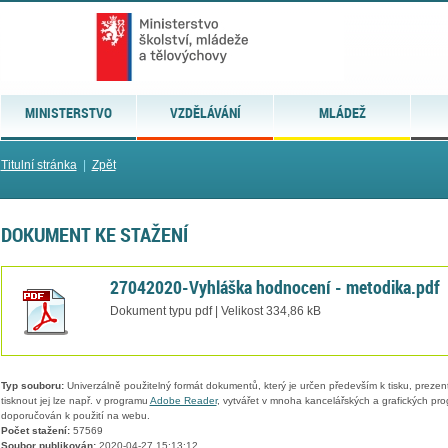
MINISTERSTVO
VZDĚLÁVÁNÍ
MLÁDEŽ
Titulní stránka
|
Zpět
DOKUMENT KE STAŽENÍ
27042020-Vyhláška hodnocení - metodika.pdf
Dokument typu pdf | Velikost 334,86 kB
Typ souboru:
Univerzálně použitelný formát dokumentů, který je určen především k tisku, prezen
tisknout jej lze např. v programu
Adobe Reader
, vytvářet v mnoha kancelářských a grafických pr
doporučován k použití na webu.
Počet stažení:
57569
Soubor publikován:
2020-04-27 15:13:12