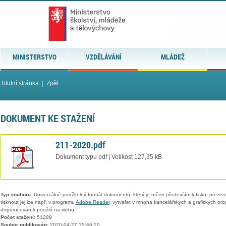
MINISTERSTVO
VZDĚLÁVÁNÍ
MLÁDEŽ
Titulní stránka
|
Zpět
DOKUMENT KE STAŽENÍ
211-2020.pdf
Dokument typu pdf | Velikost 127,35 kB
Typ souboru:
Univerzálně použitelný formát dokumentů, který je určen především k tisku, prezen
tisknout jej lze např. v programu
Adobe Reader
, vytvářet v mnoha kancelářských a grafických pr
doporučován k použití na webu.
Počet stažení:
51289
Soubor publikován:
2020-04-27 15:46:20