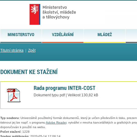
MINISTERSTVO
VZDĚLÁVÁNÍ
MLÁDEŽ
Titulní stránka
|
Zpět
DOKUMENT KE STAŽENÍ
Rada programu INTER-COST
Dokument typu pdf | Velikost 130,82 kB
Typ souboru:
Univerzálně použitelný formát dokumentů, který je určen především k tisku, prezen
tisknout jej lze např. v programu
Adobe Reader
, vytvářet v mnoha kancelářských a grafických pr
doporučován k použití na webu.
Počet stažení:
1228
Soubor publikován:
2020-05-14 12:06:14