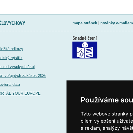
TĚLOVÝCHOVY
mapa stránek
|
novinky e-mailem
Snadné čtení
ležité odkazy
olský rejstřík
ehled vysokých škol
án veřejných zakázek 2026
evřená data
ORTÁL YOUR EUROPE
Používáme sou
Tyto webové stránky po
cílem vylepšení uživat
a reklam, analýzy návš