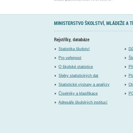
MINISTERSTVO ŠKOLSTVÍ, MLÁDEŽE A 
Rejstříky, databáze
Statistika školství
Dů
Pro veřejnost
Šk
O školské statistice
Př
Sběry statistických dat
Pl
Statistické výstupy a analýzy
Ot
Číselníky a klasifikace
P
Adresáře školských institucí