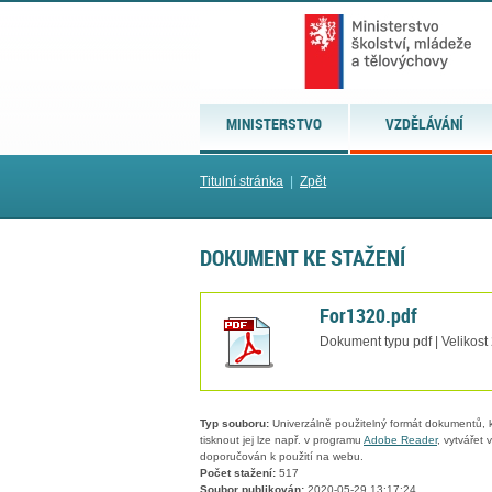
MINISTERSTVO
VZDĚLÁVÁNÍ
Titulní stránka
|
Zpět
DOKUMENT KE STAŽENÍ
For1320.pdf
Dokument typu pdf | Velikost
Typ souboru:
Univerzálně použitelný formát dokumentů, kt
tisknout jej lze např. v programu
Adobe Reader
, vytvářet
doporučován k použití na webu.
Počet stažení:
517
Soubor publikován:
2020-05-29 13:17:24