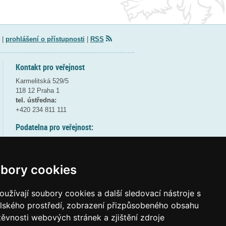
|
prohlášení o přístupnosti
|
RSS
Kontakt pro veřejnost
Karmelitská 529/5
118 12 Praha 1
tel. ústředna:
+420 234 811 111
Podatelna pro veřejnost:
pondělí a středa - 7:30-17:00
úterý a čtvrtek - 7:30-15:30
pátek - 7:30-14:00
bory cookies
8:30 - 9:30 - bezpečnostní přestávka
(více informací
ZDE
)
užívají soubory cookies a další sledovací nástroje s
elského prostředí, zobrazení přizpůsobeného obsahu
Elektronická podatelna:
těvnosti webových stránek a zjištění zdroje
posta@msmt
gov
cz