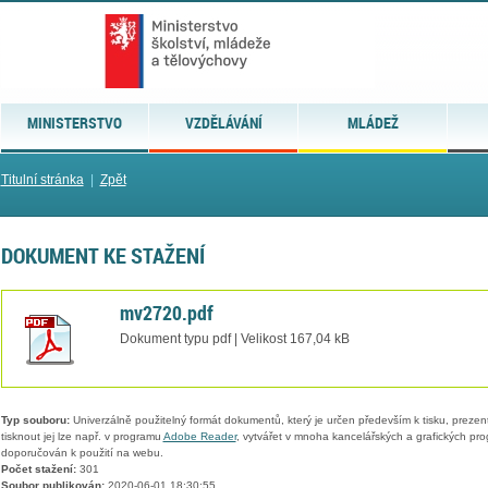
MINISTERSTVO
VZDĚLÁVÁNÍ
MLÁDEŽ
Titulní stránka
|
Zpět
DOKUMENT KE STAŽENÍ
mv2720.pdf
Dokument typu pdf | Velikost 167,04 kB
Typ souboru:
Univerzálně použitelný formát dokumentů, který je určen především k tisku, prezen
tisknout jej lze např. v programu
Adobe Reader
, vytvářet v mnoha kancelářských a grafických pr
doporučován k použití na webu.
Počet stažení:
301
Soubor publikován:
2020-06-01 18:30:55