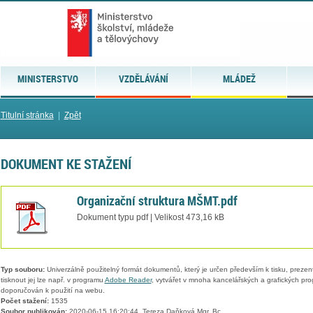
MINISTERSTVO
VZDĚLÁVÁNÍ
MLÁDEŽ
Titulní stránka
|
Zpět
DOKUMENT KE STAŽENÍ
Organizační struktura MŠMT.pdf
Dokument typu pdf | Velikost 473,16 kB
Typ souboru:
Univerzálně použitelný formát dokumentů, který je určen především k tisku, prezen
tisknout jej lze např. v programu
Adobe Reader
, vytvářet v mnoha kancelářských a grafických pr
doporučován k použití na webu.
Počet stažení:
1535
Soubor publikován:
2020-06-15 16:20:44, Tereza Daňková Mgr. Bc.