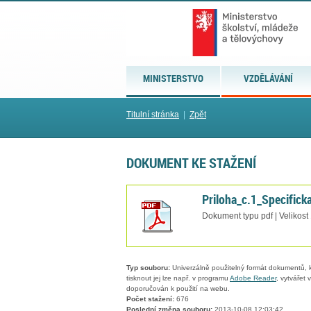
MINISTERSTVO
VZDĚLÁVÁNÍ
Titulní stránka
|
Zpět
DOKUMENT KE STAŽENÍ
Priloha_c.1_Specificka
Dokument typu pdf | Velikost
Typ souboru:
Univerzálně použitelný formát dokumentů, kt
tisknout jej lze např. v programu
Adobe Reader
, vytvářet
doporučován k použití na webu.
Počet stažení:
676
Poslední změna souboru:
2013-10-08 12:03:42