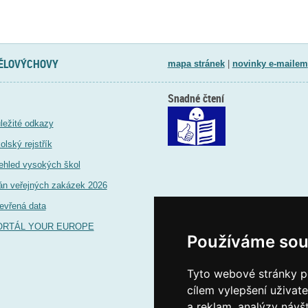
TĚLOVÝCHOVY
mapa stránek
|
novinky e-mailem
Snadné čtení
ležité odkazy
olský rejstřík
ehled vysokých škol
án veřejných zakázek 2026
evřená data
ORTÁL YOUR EUROPE
Používáme sou
Tyto webové stránky po
cílem vylepšení uživat
a reklam, analýzy návš