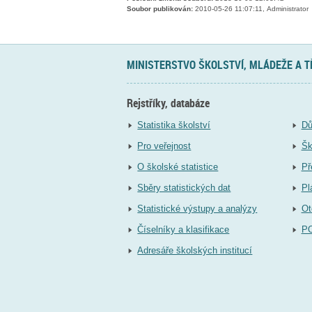
Soubor publikován:
2010-05-26 11:07:11, Administrator
MINISTERSTVO ŠKOLSTVÍ, MLÁDEŽE A 
Rejstříky, databáze
Statistika školství
Dů
Pro veřejnost
Šk
O školské statistice
Př
Sběry statistických dat
Pl
Statistické výstupy a analýzy
Ot
Číselníky a klasifikace
P
Adresáře školských institucí