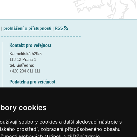
|
prohlášení o přístupnosti
|
RSS
Kontakt pro veřejnost
Karmelitská 529/5
118 12 Praha 1
tel. ústředna:
+420 234 811 111
Podatelna pro veřejnost:
pondělí a středa - 7:30-17:00
úterý a čtvrtek - 7:30-15:30
pátek - 7:30-14:00
bory cookies
8:30 - 9:30 - bezpečnostní přestávka
(více informací
ZDE
)
užívají soubory cookies a další sledovací nástroje s
elského prostředí, zobrazení přizpůsobeného obsahu
Elektronická podatelna:
těvnosti webových stránek a zjištění zdroje
posta@msmt
gov
cz