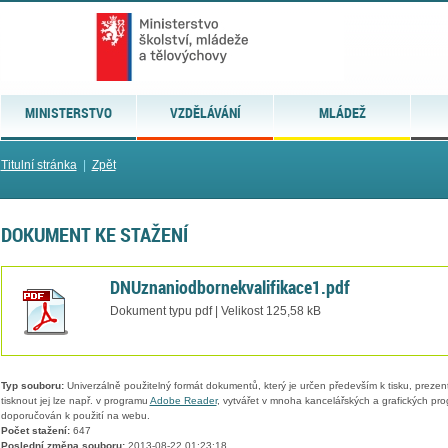
MINISTERSTVO
VZDĚLÁVÁNÍ
MLÁDEŽ
Titulní stránka
|
Zpět
DOKUMENT KE STAŽENÍ
DNUznaniodbornekvalifikace1.pdf
Dokument typu pdf | Velikost 125,58 kB
Typ souboru:
Univerzálně použitelný formát dokumentů, který je určen především k tisku, prezen
tisknout jej lze např. v programu
Adobe Reader
, vytvářet v mnoha kancelářských a grafických pr
doporučován k použití na webu.
Počet stažení:
647
Poslední změna souboru:
2013-08-22 01:23:18