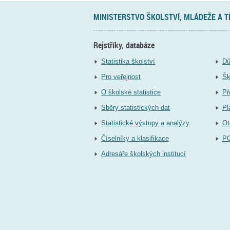
MINISTERSTVO ŠKOLSTVÍ, MLÁDEŽE A 
Rejstříky, databáze
Statistika školství
Dů
Pro veřejnost
Šk
O školské statistice
Př
Sběry statistických dat
Pl
Statistické výstupy a analýzy
Ot
Číselníky a klasifikace
P
Adresáře školských institucí