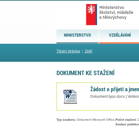
MINISTERSTVO
VZDĚLÁVÁNÍ
Titulní stránka
|
Zpět
DOKUMENT KE STAŽENÍ
Žádost o přijetí a jm
Dokument typu docx | Velikos
Typ souboru:
Dokument Microsoft Office.
Počet stažení:
2
Soubor publiko