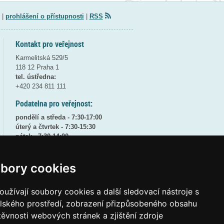
|
prohlášení o přístupnosti
|
RSS
Kontakt pro veřejnost
Karmelitská 529/5
118 12 Praha 1
tel. ústředna:
+420 234 811 111
Podatelna pro veřejnost:
pondělí a středa - 7:30-17:00
úterý a čtvrtek - 7:30-15:30
pátek - 7:30-14:00
8:30 - 9:30 - bezpečnostní přestávka
bory cookies
(více informací
ZDE
)
Elektronická podatelna:
užívají soubory cookies a další sledovací nástroje s
posta@msmt
gov
cz
elského prostředí, zobrazení přizpůsobeného obsahu
ID datové schránky:
vidaawt
těvnosti webových stránek a zjištění zdroje