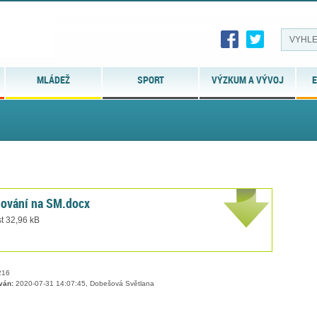
MLÁDEŽ
SPORT
VÝZKUM A VÝVOJ
E
enování na SM.docx
t 32,96 kB
16
ván:
2020-07-31 14:07:45, Dobešová Světlana