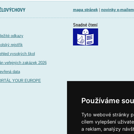
TĚLOVÝCHOVY
mapa stránek
|
novinky e-mailem
Snadné čtení
ležité odkazy
olský rejstřík
ehled vysokých škol
án veřejných zakázek 2026
evřená data
ORTÁL YOUR EUROPE
Používáme sou
Tyto webové stránky po
cílem vylepšení uživat
a reklam, analýzy návš