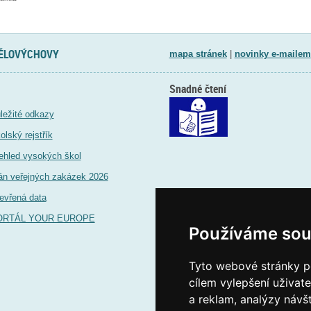
TĚLOVÝCHOVY
mapa stránek
|
novinky e-mailem
Snadné čtení
ležité odkazy
olský rejstřík
ehled vysokých škol
án veřejných zakázek 2026
evřená data
ORTÁL YOUR EUROPE
Používáme sou
Tyto webové stránky po
cílem vylepšení uživat
a reklam, analýzy návš