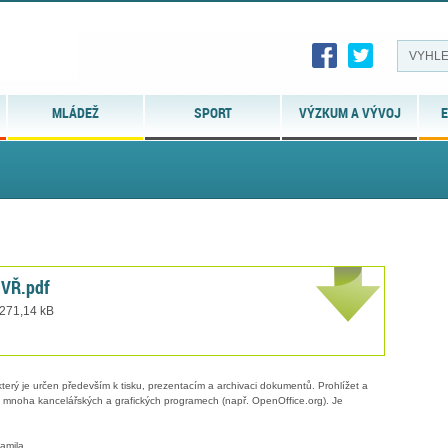
MLÁDEŽ
SPORT
VÝZKUM A VÝVOJ
E
 VŘ.pdf
 271,14 kB
erý je určen především k tisku, prezentacím a archivaci dokumentů. Prohlížet a
 v mnoha kancelářských a grafických programech (např. OpenOffice.org). Je
amila