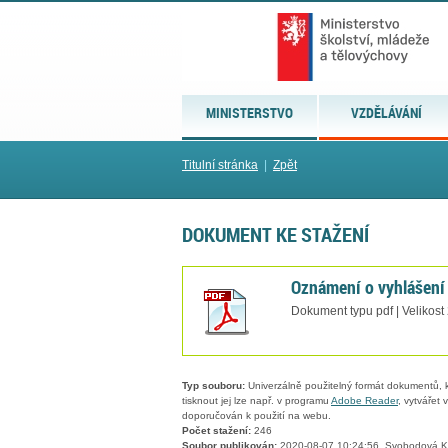
MINISTERSTVO
VZDĚLÁVÁNÍ
Titulní stránka
|
Zpět
DOKUMENT KE STAŽENÍ
Oznámení o vyhlášení
Dokument typu pdf | Velikost
Typ souboru:
Univerzálně použitelný formát dokumentů, kt
tisknout jej lze např. v programu
Adobe Reader
, vytvářet
doporučován k použití na webu.
Počet stažení:
246
Soubor publikován:
2020-08-07 10:24:56, Svobodová K