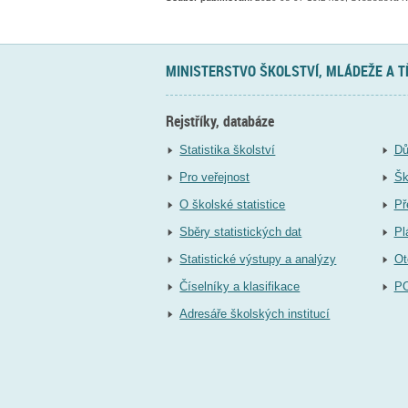
MINISTERSTVO ŠKOLSTVÍ, MLÁDEŽE A 
Rejstříky, databáze
Statistika školství
Dů
Pro veřejnost
Šk
O školské statistice
Př
Sběry statistických dat
Pl
Statistické výstupy a analýzy
Ot
Číselníky a klasifikace
P
Adresáře školských institucí