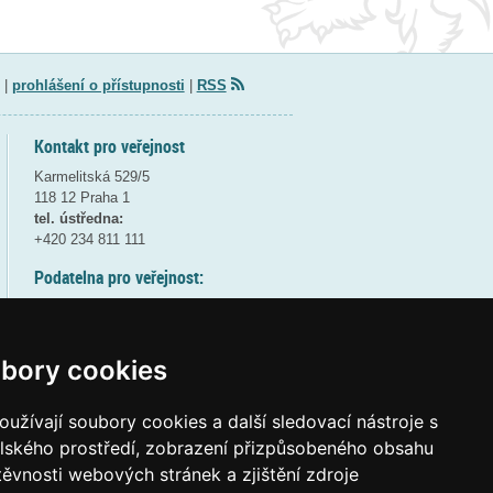
|
prohlášení o přístupnosti
|
RSS
Kontakt pro veřejnost
Karmelitská 529/5
118 12 Praha 1
tel. ústředna:
+420 234 811 111
Podatelna pro veřejnost:
pondělí a středa - 7:30-17:00
úterý a čtvrtek - 7:30-15:30
pátek - 7:30-14:00
bory cookies
8:30 - 9:30 - bezpečnostní přestávka
(více informací
ZDE
)
užívají soubory cookies a další sledovací nástroje s
elského prostředí, zobrazení přizpůsobeného obsahu
Elektronická podatelna:
těvnosti webových stránek a zjištění zdroje
posta@msmt
gov
cz