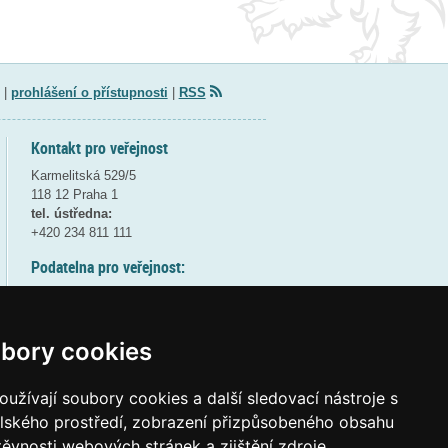
|
prohlášení o přístupnosti
|
RSS
Kontakt pro veřejnost
Karmelitská 529/5
118 12 Praha 1
tel. ústředna:
+420 234 811 111
Podatelna pro veřejnost:
pondělí a středa - 7:30-17:00
úterý a čtvrtek - 7:30-15:30
pátek - 7:30-14:00
bory cookies
8:30 - 9:30 - bezpečnostní přestávka
(více informací
ZDE
)
užívají soubory cookies a další sledovací nástroje s
elského prostředí, zobrazení přizpůsobeného obsahu
Elektronická podatelna:
těvnosti webových stránek a zjištění zdroje
posta@msmt
gov
cz