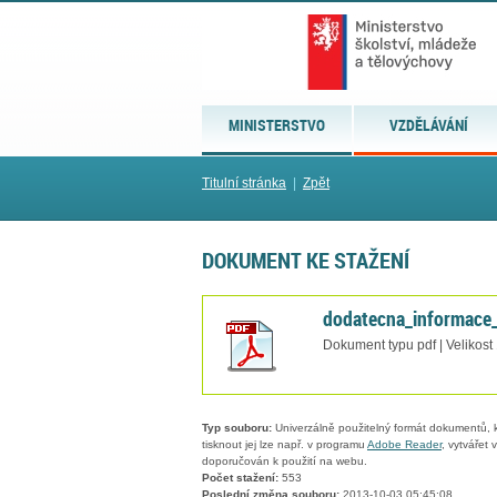
MINISTERSTVO
VZDĚLÁVÁNÍ
Titulní stránka
|
Zpět
DOKUMENT KE STAŽENÍ
dodatecna_informace_
Dokument typu pdf | Velikost
Typ souboru:
Univerzálně použitelný formát dokumentů, kt
tisknout jej lze např. v programu
Adobe Reader
, vytvářet
doporučován k použití na webu.
Počet stažení:
553
Poslední změna souboru:
2013-10-03 05:45:08