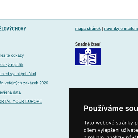
TĚLOVÝCHOVY
mapa stránek
|
novinky e-mailem
Snadné čtení
ležité odkazy
olský rejstřík
ehled vysokých škol
án veřejných zakázek 2026
evřená data
ORTÁL YOUR EUROPE
Používáme sou
Tyto webové stránky po
cílem vylepšení uživat
a reklam, analýzy návš