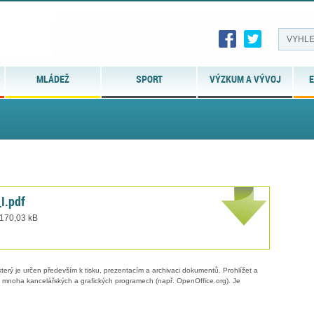
MLÁDEŽ
SPORT
VÝZKUM A VÝVOJ
E
I.pdf
 170,03 kB
erý je určen především k tisku, prezentacím a archivaci dokumentů. Prohlížet a
 v mnoha kancelářských a grafických programech (např. OpenOffice.org). Je