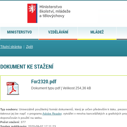
MINISTERSTVO
VZDĚLÁVÁNÍ
MLÁDEŽ
Titulní stránka
|
Zpět
DOKUMENT KE STAŽENÍ
For2320.pdf
Dokument typu pdf | Velikost 254,36 kB
Typ souboru:
Univerzálně použitelný formát dokumentů, který je určen především k tisku, prezen
tisknout jej lze např. v programu
Adobe Reader
, vytvářet v mnoha kancelářských a grafických pr
doporučován k použití na webu.
Počet stažení:
377
Soubor publikován:
2020-09-02 17:11:23