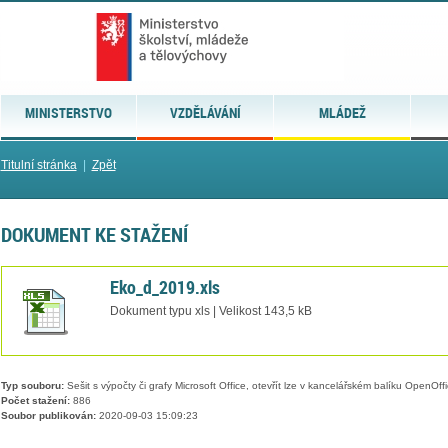
MINISTERSTVO
VZDĚLÁVÁNÍ
MLÁDEŽ
Titulní stránka
|
Zpět
DOKUMENT KE STAŽENÍ
Eko_d_2019.xls
Dokument typu xls | Velikost 143,5 kB
Typ souboru:
Sešit s výpočty či grafy Microsoft Office, otevřít lze v kancelářském balíku OpenOffic
Počet stažení:
886
Soubor publikován:
2020-09-03 15:09:23