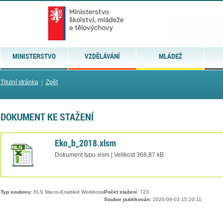
MINISTERSTVO
VZDĚLÁVÁNÍ
MLÁDEŽ
Titulní stránka
|
Zpět
DOKUMENT KE STAŽENÍ
Eko_b_2018.xlsm
Dokument typu xlsm | Velikost 368,87 kB
Typ souboru:
XLS Macro-Enabled Workbook
Počet stažení:
723
Soubor publikován:
2020-09-03 15:20:11