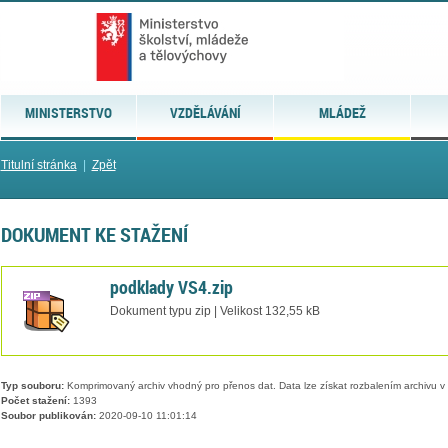
MINISTERSTVO
VZDĚLÁVÁNÍ
MLÁDEŽ
Titulní stránka
|
Zpět
DOKUMENT KE STAŽENÍ
podklady VS4.zip
Dokument typu zip | Velikost 132,55 kB
Typ souboru:
Komprimovaný archiv vhodný pro přenos dat. Data lze získat rozbalením archivu 
Počet stažení:
1393
Soubor publikován:
2020-09-10 11:01:14