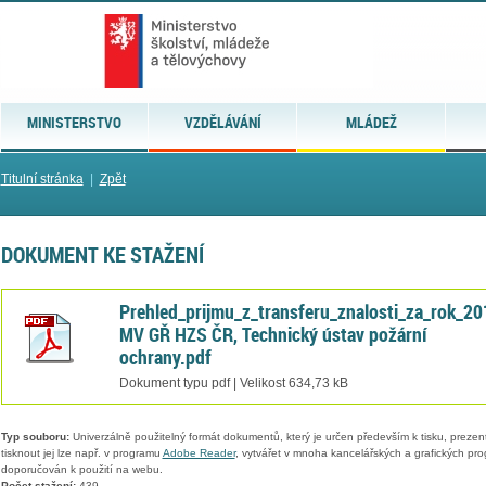
MINISTERSTVO
VZDĚLÁVÁNÍ
MLÁDEŽ
Titulní stránka
|
Zpět
DOKUMENT KE STAŽENÍ
Prehled_prijmu_z_transferu_znalosti_za_rok_20
MV GŘ HZS ČR, Technický ústav požární
ochrany.pdf
Dokument typu pdf | Velikost 634,73 kB
Typ souboru:
Univerzálně použitelný formát dokumentů, který je určen především k tisku, prezen
tisknout jej lze např. v programu
Adobe Reader
, vytvářet v mnoha kancelářských a grafických pr
doporučován k použití na webu.
Počet stažení:
439